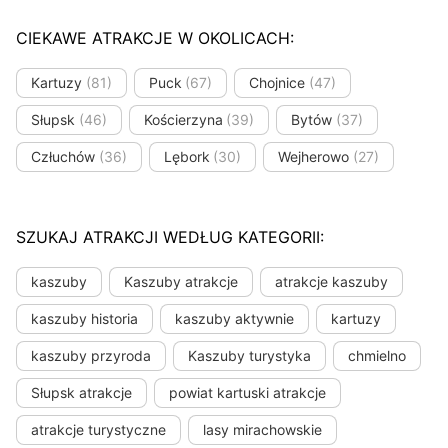
CIEKAWE ATRAKCJE W OKOLICACH:
Kartuzy
(81)
Puck
(67)
Chojnice
(47)
Słupsk
(46)
Kościerzyna
(39)
Bytów
(37)
Człuchów
(36)
Lębork
(30)
Wejherowo
(27)
SZUKAJ ATRAKCJI WEDŁUG KATEGORII:
kaszuby
Kaszuby atrakcje
atrakcje kaszuby
kaszuby historia
kaszuby aktywnie
kartuzy
kaszuby przyroda
Kaszuby turystyka
chmielno
Słupsk atrakcje
powiat kartuski atrakcje
atrakcje turystyczne
lasy mirachowskie