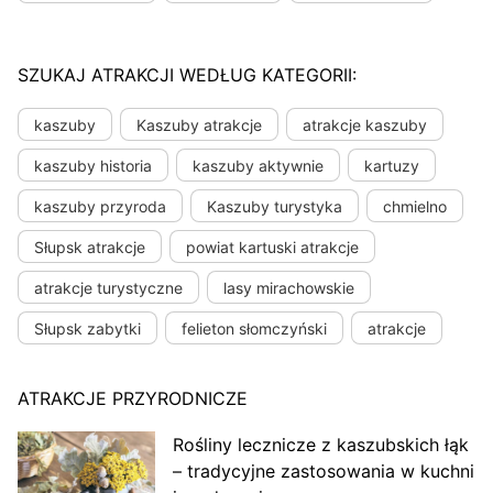
SZUKAJ ATRAKCJI WEDŁUG KATEGORII:
kaszuby
Kaszuby atrakcje
atrakcje kaszuby
kaszuby historia
kaszuby aktywnie
kartuzy
kaszuby przyroda
Kaszuby turystyka
chmielno
Słupsk atrakcje
powiat kartuski atrakcje
atrakcje turystyczne
lasy mirachowskie
Słupsk zabytki
felieton słomczyński
atrakcje
ATRAKCJE PRZYRODNICZE
Rośliny lecznicze z kaszubskich łąk
– tradycyjne zastosowania w kuchni