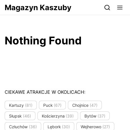
Przejdź do serwisu magazynkaszuby.pl
Magazyn Kaszuby
Nothing Found
CIEKAWE ATRAKCJE W OKOLICACH:
Kartuzy
(81)
Puck
(67)
Chojnice
(47)
Słupsk
(46)
Kościerzyna
(39)
Bytów
(37)
Człuchów
(36)
Lębork
(30)
Wejherowo
(27)