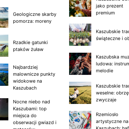
jako prezent
premium
Geologiczne skarby
pomorza: moreny
Kaszubskie tra
świąteczne i o
Rzadkie gatunki
ptaków żuław
Kaszubska mu
ludowa: instru
Najbardziej
melodie
malownicze punkty
widokowe na
Kaszubskie tra
Kaszubach
weselne: obrzę
zwyczaje
Nocne niebo nad
Kaszubami: top
Rzemiosło
miejsca do
artystyczne na
obserwacji gwiazd i
Kaszubach: haf