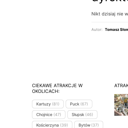
Nikt dzisiaj nie 
Autor:
Tomasz Sło
CIEKAWE ATRAKCJE W
ATRA
OKOLICACH:
Kartuzy
(81)
Puck
(67)
Chojnice
(47)
Słupsk
(46)
Kościerzyna
(39)
Bytów
(37)