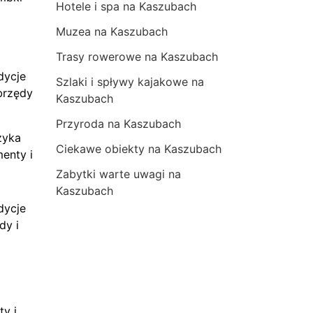
Hotele i spa na Kaszubach
Muzea na Kaszubach
Trasy rowerowe na Kaszubach
dycje
Szlaki i spływy kajakowe na
brzędy
Kaszubach
Przyroda na Kaszubach
zyka
Ciekawe obiekty na Kaszubach
menty i
Zabytki warte uwagi na
Kaszubach
dycje
dy i
ty i