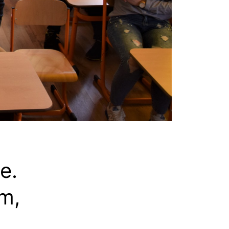
e.
m,