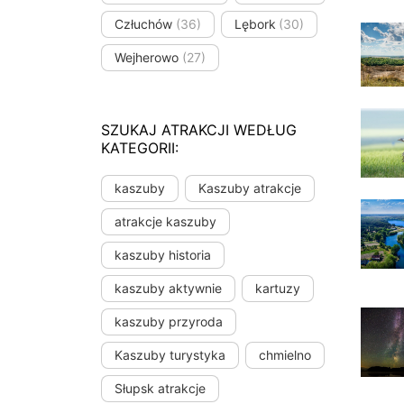
Człuchów
(36)
Lębork
(30)
Wejherowo
(27)
SZUKAJ ATRAKCJI WEDŁUG
KATEGORII:
kaszuby
Kaszuby atrakcje
atrakcje kaszuby
kaszuby historia
kaszuby aktywnie
kartuzy
kaszuby przyroda
Kaszuby turystyka
chmielno
Słupsk atrakcje