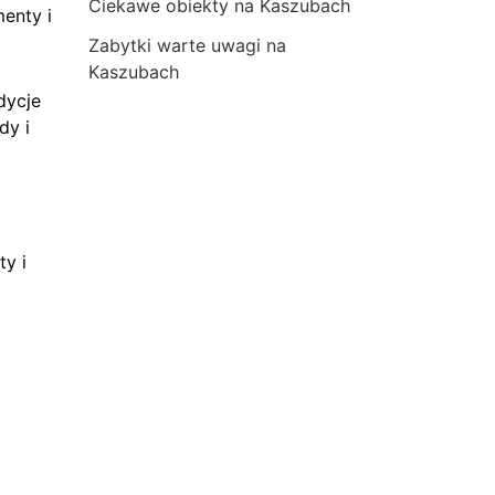
Ciekawe obiekty na Kaszubach
menty i
Zabytki warte uwagi na
Kaszubach
dycje
dy i
ty i