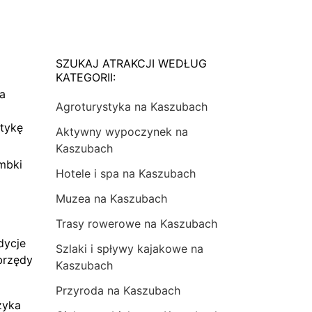
SZUKAJ ATRAKCJI WEDŁUG
KATEGORII:
na
Agroturystyka na Kaszubach
tykę
Aktywny wypoczynek na
Kaszubach
mbki
Hotele i spa na Kaszubach
Muzea na Kaszubach
Trasy rowerowe na Kaszubach
dycje
Szlaki i spływy kajakowe na
brzędy
Kaszubach
Przyroda na Kaszubach
zyka