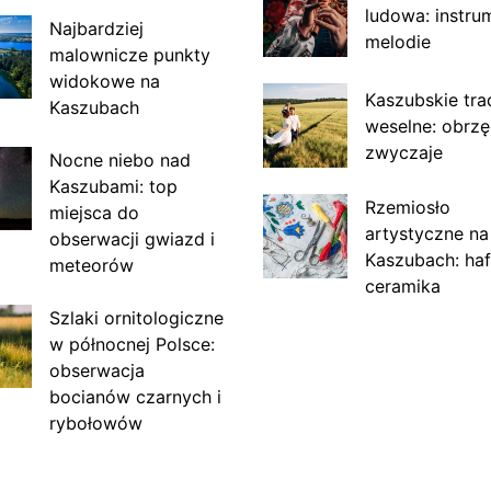
ludowa: instru
Najbardziej
melodie
malownicze punkty
widokowe na
Kaszubskie tra
Kaszubach
weselne: obrzę
zwyczaje
Nocne niebo nad
Kaszubami: top
Rzemiosło
miejsca do
artystyczne na
obserwacji gwiazd i
Kaszubach: haf
meteorów
ceramika
Szlaki ornitologiczne
w północnej Polsce:
obserwacja
bocianów czarnych i
rybołowów