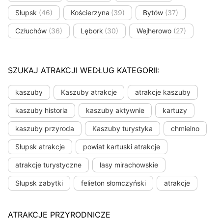
Słupsk
(46)
Kościerzyna
(39)
Bytów
(37)
Człuchów
(36)
Lębork
(30)
Wejherowo
(27)
SZUKAJ ATRAKCJI WEDŁUG KATEGORII:
kaszuby
Kaszuby atrakcje
atrakcje kaszuby
kaszuby historia
kaszuby aktywnie
kartuzy
kaszuby przyroda
Kaszuby turystyka
chmielno
Słupsk atrakcje
powiat kartuski atrakcje
atrakcje turystyczne
lasy mirachowskie
Słupsk zabytki
felieton słomczyński
atrakcje
ATRAKCJE PRZYRODNICZE