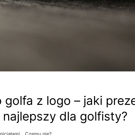
o golfa z logo – jaki prez
 najlepszy dla golfisty?
inicjałami... Czemu nie?