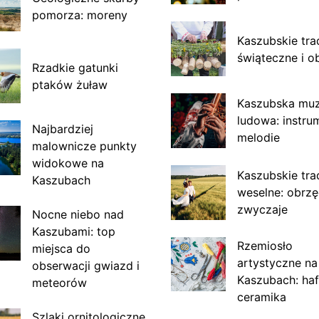
pomorza: moreny
Kaszubskie tra
świąteczne i o
Rzadkie gatunki
ptaków żuław
Kaszubska mu
ludowa: instru
Najbardziej
melodie
malownicze punkty
widokowe na
Kaszubskie tra
Kaszubach
weselne: obrzę
zwyczaje
Nocne niebo nad
Kaszubami: top
Rzemiosło
miejsca do
artystyczne na
obserwacji gwiazd i
Kaszubach: haf
meteorów
ceramika
Szlaki ornitologiczne