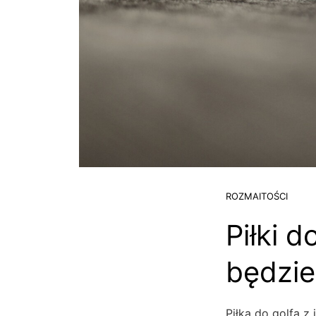
ROZMAITOŚCI
Piłki d
będzie
Piłka do golfa z 