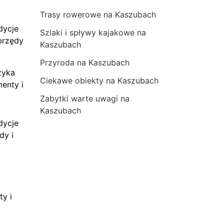
Trasy rowerowe na Kaszubach
dycje
Szlaki i spływy kajakowe na
brzędy
Kaszubach
Przyroda na Kaszubach
zyka
Ciekawe obiekty na Kaszubach
menty i
Zabytki warte uwagi na
Kaszubach
dycje
dy i
ty i