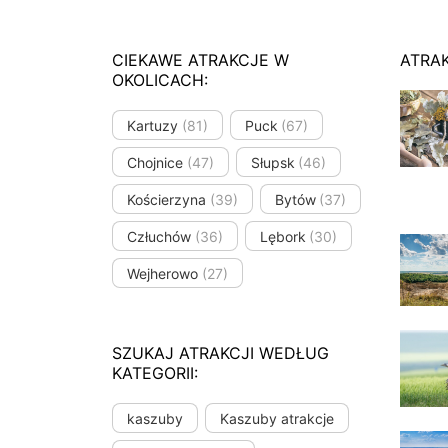
CIEKAWE ATRAKCJE W
ATRA
OKOLICACH:
Kartuzy
(81)
Puck
(67)
Chojnice
(47)
Słupsk
(46)
Kościerzyna
(39)
Bytów
(37)
Człuchów
(36)
Lębork
(30)
Wejherowo
(27)
SZUKAJ ATRAKCJI WEDŁUG
KATEGORII:
kaszuby
Kaszuby atrakcje