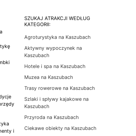
SZUKAJ ATRAKCJI WEDŁUG
KATEGORII:
na
Agroturystyka na Kaszubach
tykę
Aktywny wypoczynek na
Kaszubach
mbki
Hotele i spa na Kaszubach
Muzea na Kaszubach
Trasy rowerowe na Kaszubach
dycje
Szlaki i spływy kajakowe na
brzędy
Kaszubach
Przyroda na Kaszubach
zyka
Ciekawe obiekty na Kaszubach
menty i