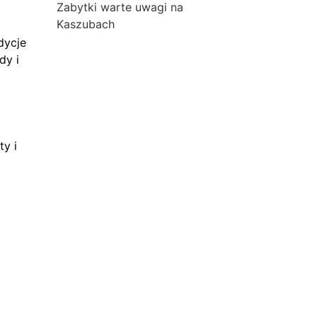
Zabytki warte uwagi na
Kaszubach
dycje
dy i
ty i