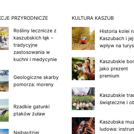
KCJE PRZYRODNICZE
KULTURA KASZUB
Rośliny lecznicze z
Historia kolei 
kaszubskich łąk –
Kaszubach i jej
tradycyjne
wpływ na turys
zastosowania w
kuchni i medycynie
Kaszubskie bo
jako prezent
premium
Geologiczne skarby
pomorza: moreny
Kaszubskie tra
świąteczne i o
Rzadkie gatunki
ptaków żuław
Kaszubska mu
ludowa: instru
Najbardziej