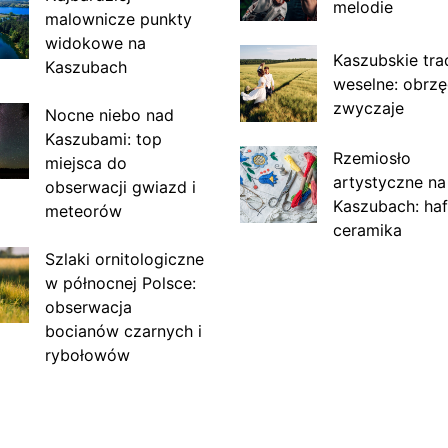
melodie
malownicze punkty
widokowe na
Kaszubskie tra
Kaszubach
weselne: obrzę
zwyczaje
Nocne niebo nad
Kaszubami: top
Rzemiosło
miejsca do
artystyczne na
obserwacji gwiazd i
Kaszubach: haf
meteorów
ceramika
Szlaki ornitologiczne
w północnej Polsce:
obserwacja
bocianów czarnych i
rybołowów