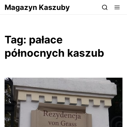
Przejdź do serwisu magazynkaszuby.pl
Magazyn Kaszuby
Tag:
pałace
północnych kaszub