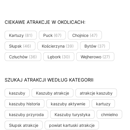
CIEKAWE ATRAKCJE W OKOLICACH:
Kartuzy
(81)
Puck
(67)
Chojnice
(47)
Słupsk
(46)
Kościerzyna
(39)
Bytów
(37)
Człuchów
(36)
Lębork
(30)
Wejherowo
(27)
SZUKAJ ATRAKCJI WEDŁUG KATEGORII:
kaszuby
Kaszuby atrakcje
atrakcje kaszuby
kaszuby historia
kaszuby aktywnie
kartuzy
kaszuby przyroda
Kaszuby turystyka
chmielno
Słupsk atrakcje
powiat kartuski atrakcje