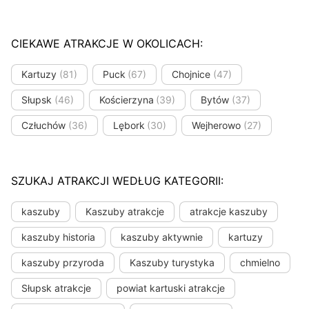
CIEKAWE ATRAKCJE W OKOLICACH:
Kartuzy
(81)
Puck
(67)
Chojnice
(47)
Słupsk
(46)
Kościerzyna
(39)
Bytów
(37)
Człuchów
(36)
Lębork
(30)
Wejherowo
(27)
SZUKAJ ATRAKCJI WEDŁUG KATEGORII:
kaszuby
Kaszuby atrakcje
atrakcje kaszuby
kaszuby historia
kaszuby aktywnie
kartuzy
kaszuby przyroda
Kaszuby turystyka
chmielno
Słupsk atrakcje
powiat kartuski atrakcje