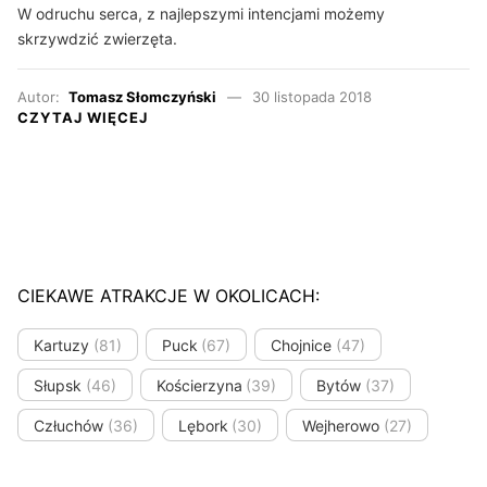
W odruchu serca, z najlepszymi intencjami możemy
skrzywdzić zwierzęta.
Autor:
Tomasz Słomczyński
30 listopada 2018
CZYTAJ WIĘCEJ
CIEKAWE ATRAKCJE W OKOLICACH:
Kartuzy
(81)
Puck
(67)
Chojnice
(47)
Słupsk
(46)
Kościerzyna
(39)
Bytów
(37)
Człuchów
(36)
Lębork
(30)
Wejherowo
(27)