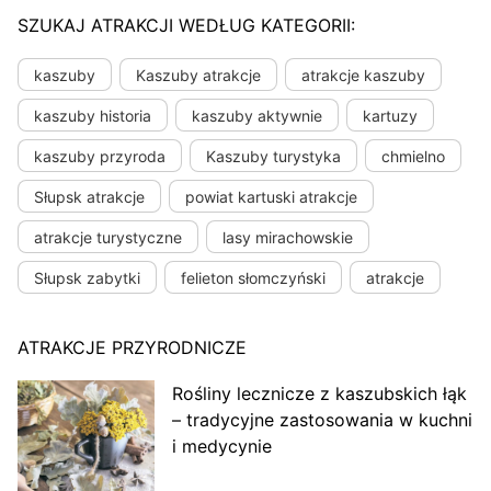
SZUKAJ ATRAKCJI WEDŁUG KATEGORII:
kaszuby
Kaszuby atrakcje
atrakcje kaszuby
kaszuby historia
kaszuby aktywnie
kartuzy
kaszuby przyroda
Kaszuby turystyka
chmielno
Słupsk atrakcje
powiat kartuski atrakcje
atrakcje turystyczne
lasy mirachowskie
Słupsk zabytki
felieton słomczyński
atrakcje
ATRAKCJE PRZYRODNICZE
Rośliny lecznicze z kaszubskich łąk
– tradycyjne zastosowania w kuchni
i medycynie