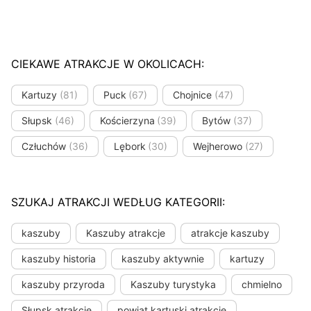
CIEKAWE ATRAKCJE W OKOLICACH:
Kartuzy
(81)
Puck
(67)
Chojnice
(47)
Słupsk
(46)
Kościerzyna
(39)
Bytów
(37)
Człuchów
(36)
Lębork
(30)
Wejherowo
(27)
SZUKAJ ATRAKCJI WEDŁUG KATEGORII:
kaszuby
Kaszuby atrakcje
atrakcje kaszuby
kaszuby historia
kaszuby aktywnie
kartuzy
kaszuby przyroda
Kaszuby turystyka
chmielno
Słupsk atrakcje
powiat kartuski atrakcje