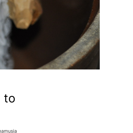
 to
 mamusia