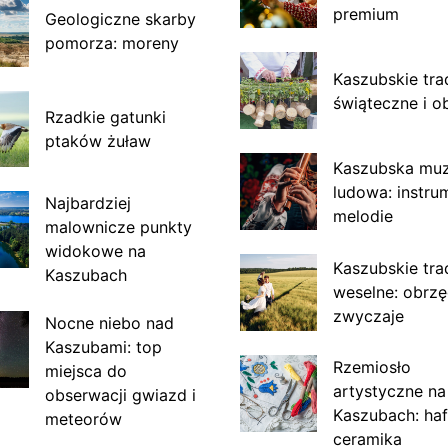
premium
Geologiczne skarby
pomorza: moreny
Kaszubskie tra
świąteczne i o
Rzadkie gatunki
ptaków żuław
Kaszubska mu
ludowa: instru
Najbardziej
melodie
malownicze punkty
widokowe na
Kaszubskie tra
Kaszubach
weselne: obrzę
zwyczaje
Nocne niebo nad
Kaszubami: top
Rzemiosło
miejsca do
artystyczne na
obserwacji gwiazd i
Kaszubach: haf
meteorów
ceramika