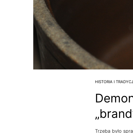
HISTORIA I TRADYC
Demon 
„brand
Trzeba było spr