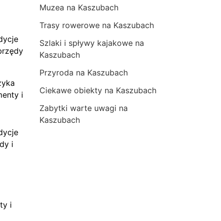
Muzea na Kaszubach
Trasy rowerowe na Kaszubach
dycje
Szlaki i spływy kajakowe na
brzędy
Kaszubach
Przyroda na Kaszubach
zyka
Ciekawe obiekty na Kaszubach
menty i
Zabytki warte uwagi na
Kaszubach
dycje
dy i
ty i