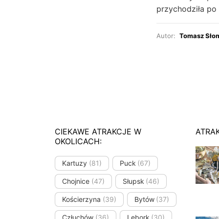
przychodziła po 
Autor:
Tomasz Sło
CIEKAWE ATRAKCJE W
ATRA
OKOLICACH:
Kartuzy
(81)
Puck
(67)
Chojnice
(47)
Słupsk
(46)
Kościerzyna
(39)
Bytów
(37)
Człuchów
(36)
Lębork
(30)