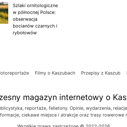
Szlaki ornitologiczne
w północnej Polsce:
obserwacja
bocianów czarnych i
rybołowów
Fotoreportaże
Filmy o Kaszubach
Przepisy z Kaszub
esny magazyn internetowy o Ka
blicystyka, reportaże, felietony. Opinie, wydarzenia, relacj
formacje, ciekawe miejsca i atrakcje oraz trasy rowerowe
Wszelkie prawa zastrzeżone © 2022-2026