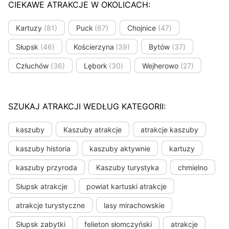
CIEKAWE ATRAKCJE W OKOLICACH:
Kartuzy
(81)
Puck
(67)
Chojnice
(47)
Słupsk
(46)
Kościerzyna
(39)
Bytów
(37)
Człuchów
(36)
Lębork
(30)
Wejherowo
(27)
SZUKAJ ATRAKCJI WEDŁUG KATEGORII:
kaszuby
Kaszuby atrakcje
atrakcje kaszuby
kaszuby historia
kaszuby aktywnie
kartuzy
kaszuby przyroda
Kaszuby turystyka
chmielno
Słupsk atrakcje
powiat kartuski atrakcje
atrakcje turystyczne
lasy mirachowskie
Słupsk zabytki
felieton słomczyński
atrakcje