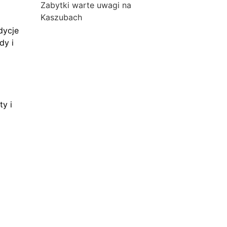
Zabytki warte uwagi na
Kaszubach
dycje
dy i
ty i