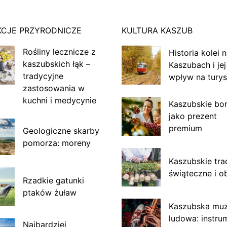
KCJE PRZYRODNICZE
KULTURA KASZUB
Rośliny lecznicze z
Historia kolei 
kaszubskich łąk –
Kaszubach i jej
tradycyjne
wpływ na turys
zastosowania w
kuchni i medycynie
Kaszubskie bo
jako prezent
premium
Geologiczne skarby
pomorza: moreny
Kaszubskie tra
świąteczne i o
Rzadkie gatunki
ptaków żuław
Kaszubska mu
ludowa: instru
Najbardziej