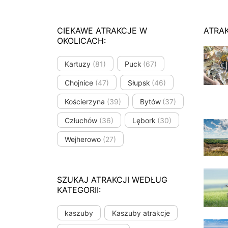
CIEKAWE ATRAKCJE W
ATRA
OKOLICACH:
Kartuzy
(81)
Puck
(67)
Chojnice
(47)
Słupsk
(46)
Kościerzyna
(39)
Bytów
(37)
Człuchów
(36)
Lębork
(30)
Wejherowo
(27)
SZUKAJ ATRAKCJI WEDŁUG
KATEGORII:
kaszuby
Kaszuby atrakcje