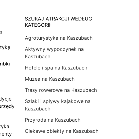
SZUKAJ ATRAKCJI WEDŁUG
KATEGORII:
na
Agroturystyka na Kaszubach
tykę
Aktywny wypoczynek na
Kaszubach
mbki
Hotele i spa na Kaszubach
Muzea na Kaszubach
Trasy rowerowe na Kaszubach
dycje
Szlaki i spływy kajakowe na
brzędy
Kaszubach
Przyroda na Kaszubach
zyka
Ciekawe obiekty na Kaszubach
menty i