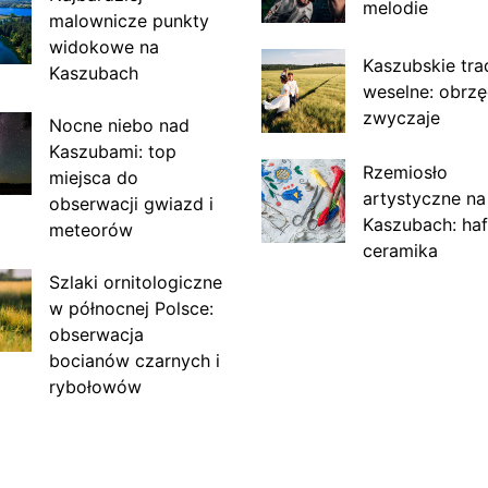
melodie
malownicze punkty
widokowe na
Kaszubskie tra
Kaszubach
weselne: obrzę
zwyczaje
Nocne niebo nad
Kaszubami: top
Rzemiosło
miejsca do
artystyczne na
obserwacji gwiazd i
Kaszubach: haf
meteorów
ceramika
Szlaki ornitologiczne
w północnej Polsce:
obserwacja
bocianów czarnych i
rybołowów