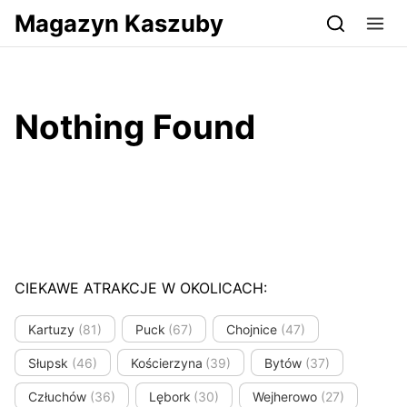
Przejdź do serwisu magazynkaszuby.pl
Magazyn Kaszuby
Nothing Found
CIEKAWE ATRAKCJE W OKOLICACH:
Kartuzy
(81)
Puck
(67)
Chojnice
(47)
Słupsk
(46)
Kościerzyna
(39)
Bytów
(37)
Człuchów
(36)
Lębork
(30)
Wejherowo
(27)