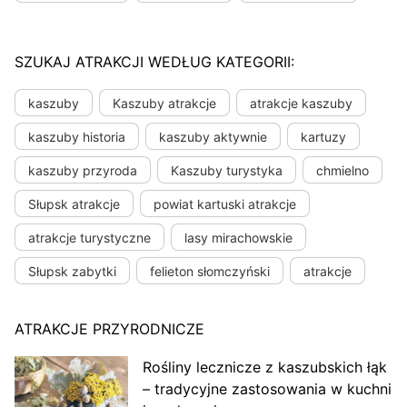
SZUKAJ ATRAKCJI WEDŁUG KATEGORII:
kaszuby
Kaszuby atrakcje
atrakcje kaszuby
kaszuby historia
kaszuby aktywnie
kartuzy
kaszuby przyroda
Kaszuby turystyka
chmielno
Słupsk atrakcje
powiat kartuski atrakcje
atrakcje turystyczne
lasy mirachowskie
Słupsk zabytki
felieton słomczyński
atrakcje
ATRAKCJE PRZYRODNICZE
Rośliny lecznicze z kaszubskich łąk
– tradycyjne zastosowania w kuchni