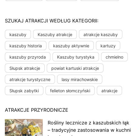
SZUKAJ ATRAKCJI WEDŁUG KATEGORII:
kaszuby
Kaszuby atrakcje
atrakcje kaszuby
kaszuby historia
kaszuby aktywnie
kartuzy
kaszuby przyroda
Kaszuby turystyka
chmielno
Słupsk atrakcje
powiat kartuski atrakcje
atrakcje turystyczne
lasy mirachowskie
Słupsk zabytki
felieton słomczyński
atrakcje
ATRAKCJE PRZYRODNICZE
Rośliny lecznicze z kaszubskich łąk
– tradycyjne zastosowania w kuchni