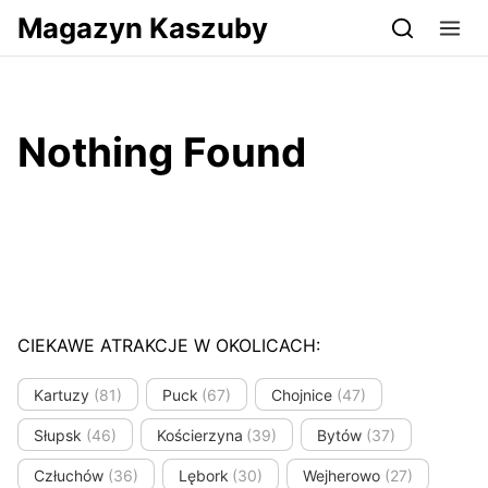
Przejdź do serwisu magazynkaszuby.pl
Magazyn Kaszuby
Nothing Found
CIEKAWE ATRAKCJE W OKOLICACH:
Kartuzy
(81)
Puck
(67)
Chojnice
(47)
Słupsk
(46)
Kościerzyna
(39)
Bytów
(37)
Człuchów
(36)
Lębork
(30)
Wejherowo
(27)