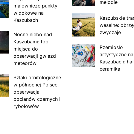
melodie
malownicze punkty
widokowe na
Kaszubskie tra
Kaszubach
weselne: obrzę
zwyczaje
Nocne niebo nad
Kaszubami: top
Rzemiosło
miejsca do
artystyczne na
obserwacji gwiazd i
Kaszubach: haf
meteorów
ceramika
Szlaki ornitologiczne
w północnej Polsce:
obserwacja
bocianów czarnych i
rybołowów