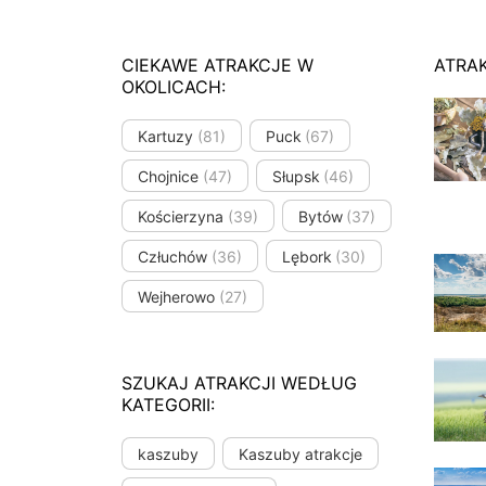
CIEKAWE ATRAKCJE W
ATRA
OKOLICACH:
Kartuzy
(81)
Puck
(67)
Chojnice
(47)
Słupsk
(46)
Kościerzyna
(39)
Bytów
(37)
Człuchów
(36)
Lębork
(30)
Wejherowo
(27)
SZUKAJ ATRAKCJI WEDŁUG
KATEGORII:
kaszuby
Kaszuby atrakcje