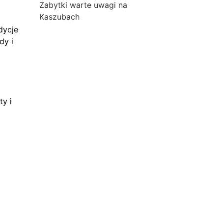
Zabytki warte uwagi na
Kaszubach
dycje
dy i
ty i