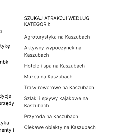
SZUKAJ ATRAKCJI WEDŁUG
KATEGORII:
na
Agroturystyka na Kaszubach
tykę
Aktywny wypoczynek na
Kaszubach
mbki
Hotele i spa na Kaszubach
Muzea na Kaszubach
Trasy rowerowe na Kaszubach
dycje
Szlaki i spływy kajakowe na
brzędy
Kaszubach
Przyroda na Kaszubach
zyka
Ciekawe obiekty na Kaszubach
menty i