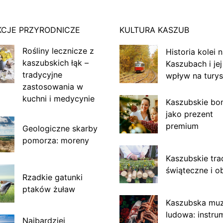
KCJE PRZYRODNICZE
KULTURA KASZUB
Rośliny lecznicze z
Historia kolei 
kaszubskich łąk –
Kaszubach i jej
tradycyjne
wpływ na turys
zastosowania w
kuchni i medycynie
Kaszubskie bo
jako prezent
premium
Geologiczne skarby
pomorza: moreny
Kaszubskie tra
świąteczne i o
Rzadkie gatunki
ptaków żuław
Kaszubska mu
ludowa: instru
Najbardziej