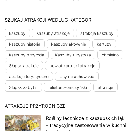
SZUKAJ ATRAKCJI WEDŁUG KATEGORII:
kaszuby
Kaszuby atrakcje
atrakcje kaszuby
kaszuby historia
kaszuby aktywnie
kartuzy
kaszuby przyroda
Kaszuby turystyka
chmielno
Słupsk atrakcje
powiat kartuski atrakcje
atrakcje turystyczne
lasy mirachowskie
Słupsk zabytki
felieton słomczyński
atrakcje
ATRAKCJE PRZYRODNICZE
Rośliny lecznicze z kaszubskich łąk
– tradycyjne zastosowania w kuchni