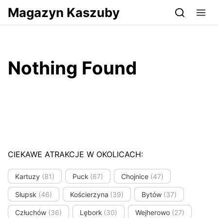
Przejdź do serwisu magazynkaszuby.pl
Magazyn Kaszuby
Nothing Found
CIEKAWE ATRAKCJE W OKOLICACH:
Kartuzy
(81)
Puck
(67)
Chojnice
(47)
Słupsk
(46)
Kościerzyna
(39)
Bytów
(37)
Człuchów
(36)
Lębork
(30)
Wejherowo
(27)