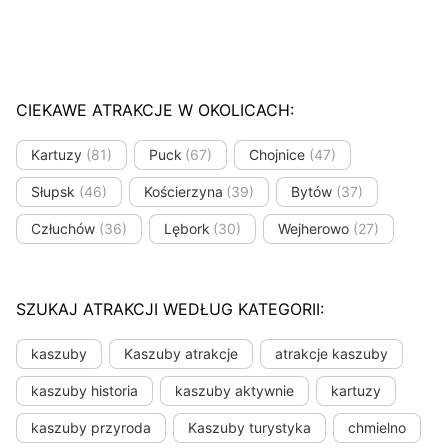
CIEKAWE ATRAKCJE W OKOLICACH:
Kartuzy
(81)
Puck
(67)
Chojnice
(47)
Słupsk
(46)
Kościerzyna
(39)
Bytów
(37)
Człuchów
(36)
Lębork
(30)
Wejherowo
(27)
SZUKAJ ATRAKCJI WEDŁUG KATEGORII:
kaszuby
Kaszuby atrakcje
atrakcje kaszuby
kaszuby historia
kaszuby aktywnie
kartuzy
kaszuby przyroda
Kaszuby turystyka
chmielno