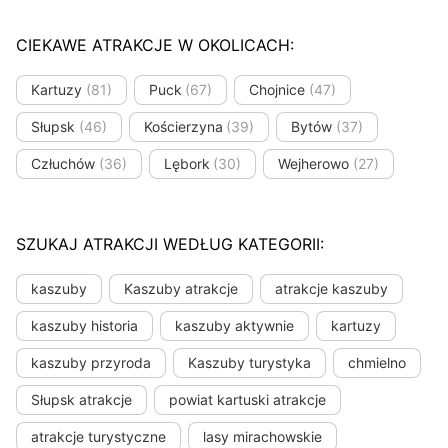
CIEKAWE ATRAKCJE W OKOLICACH:
Kartuzy
(81)
Puck
(67)
Chojnice
(47)
Słupsk
(46)
Kościerzyna
(39)
Bytów
(37)
Człuchów
(36)
Lębork
(30)
Wejherowo
(27)
SZUKAJ ATRAKCJI WEDŁUG KATEGORII:
kaszuby
Kaszuby atrakcje
atrakcje kaszuby
kaszuby historia
kaszuby aktywnie
kartuzy
kaszuby przyroda
Kaszuby turystyka
chmielno
Słupsk atrakcje
powiat kartuski atrakcje
atrakcje turystyczne
lasy mirachowskie