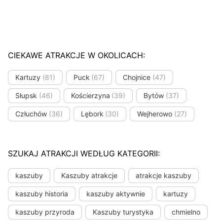
CIEKAWE ATRAKCJE W OKOLICACH:
Kartuzy
(81)
Puck
(67)
Chojnice
(47)
Słupsk
(46)
Kościerzyna
(39)
Bytów
(37)
Człuchów
(36)
Lębork
(30)
Wejherowo
(27)
SZUKAJ ATRAKCJI WEDŁUG KATEGORII:
kaszuby
Kaszuby atrakcje
atrakcje kaszuby
kaszuby historia
kaszuby aktywnie
kartuzy
kaszuby przyroda
Kaszuby turystyka
chmielno