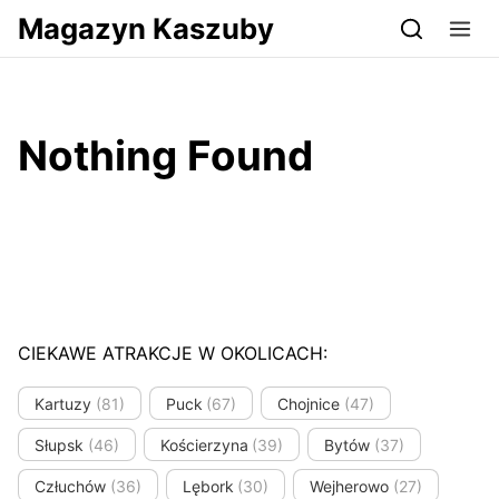
Przejdź do serwisu magazynkaszuby.pl
Magazyn Kaszuby
Nothing Found
CIEKAWE ATRAKCJE W OKOLICACH:
Kartuzy
(81)
Puck
(67)
Chojnice
(47)
Słupsk
(46)
Kościerzyna
(39)
Bytów
(37)
Człuchów
(36)
Lębork
(30)
Wejherowo
(27)