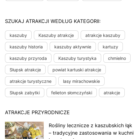
SZUKAJ ATRAKCJI WEDŁUG KATEGORII:
kaszuby
Kaszuby atrakcje
atrakcje kaszuby
kaszuby historia
kaszuby aktywnie
kartuzy
kaszuby przyroda
Kaszuby turystyka
chmielno
Słupsk atrakcje
powiat kartuski atrakcje
atrakcje turystyczne
lasy mirachowskie
Słupsk zabytki
felieton słomczyński
atrakcje
ATRAKCJE PRZYRODNICZE
Rośliny lecznicze z kaszubskich łąk
– tradycyjne zastosowania w kuchni