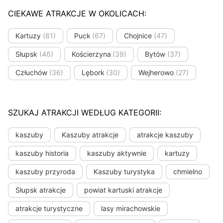
CIEKAWE ATRAKCJE W OKOLICACH:
Kartuzy
(81)
Puck
(67)
Chojnice
(47)
Słupsk
(46)
Kościerzyna
(39)
Bytów
(37)
Człuchów
(36)
Lębork
(30)
Wejherowo
(27)
SZUKAJ ATRAKCJI WEDŁUG KATEGORII:
kaszuby
Kaszuby atrakcje
atrakcje kaszuby
kaszuby historia
kaszuby aktywnie
kartuzy
kaszuby przyroda
Kaszuby turystyka
chmielno
Słupsk atrakcje
powiat kartuski atrakcje
atrakcje turystyczne
lasy mirachowskie