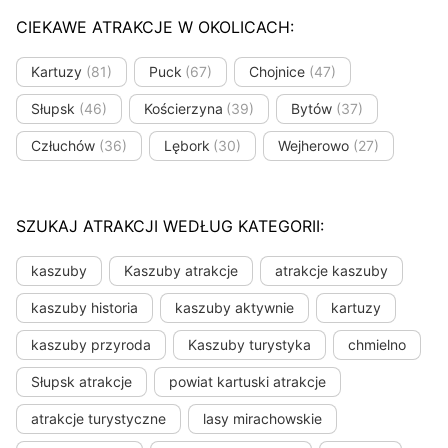
CIEKAWE ATRAKCJE W OKOLICACH:
Kartuzy
(81)
Puck
(67)
Chojnice
(47)
Słupsk
(46)
Kościerzyna
(39)
Bytów
(37)
Człuchów
(36)
Lębork
(30)
Wejherowo
(27)
SZUKAJ ATRAKCJI WEDŁUG KATEGORII:
kaszuby
Kaszuby atrakcje
atrakcje kaszuby
kaszuby historia
kaszuby aktywnie
kartuzy
kaszuby przyroda
Kaszuby turystyka
chmielno
Słupsk atrakcje
powiat kartuski atrakcje
atrakcje turystyczne
lasy mirachowskie