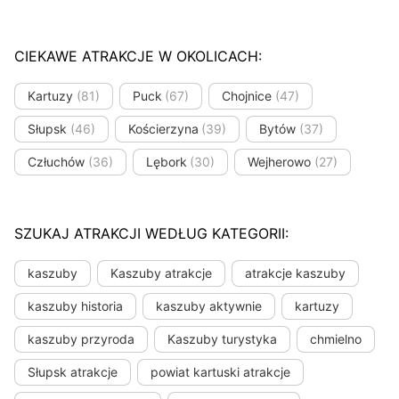
CIEKAWE ATRAKCJE W OKOLICACH:
Kartuzy
(81)
Puck
(67)
Chojnice
(47)
Słupsk
(46)
Kościerzyna
(39)
Bytów
(37)
Człuchów
(36)
Lębork
(30)
Wejherowo
(27)
SZUKAJ ATRAKCJI WEDŁUG KATEGORII:
kaszuby
Kaszuby atrakcje
atrakcje kaszuby
kaszuby historia
kaszuby aktywnie
kartuzy
kaszuby przyroda
Kaszuby turystyka
chmielno
Słupsk atrakcje
powiat kartuski atrakcje