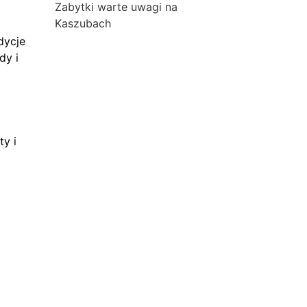
Zabytki warte uwagi na
Kaszubach
dycje
dy i
ty i