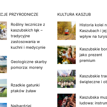
KCJE PRZYRODNICZE
KULTURA KASZUB
Rośliny lecznicze z
Historia kolei 
kaszubskich łąk –
Kaszubach i jej
tradycyjne
wpływ na turys
zastosowania w
kuchni i medycynie
Kaszubskie bo
jako prezent
premium
Geologiczne skarby
pomorza: moreny
Kaszubskie tra
świąteczne i o
Rzadkie gatunki
ptaków żuław
Kaszubska mu
ludowa: instru
Najbardziej