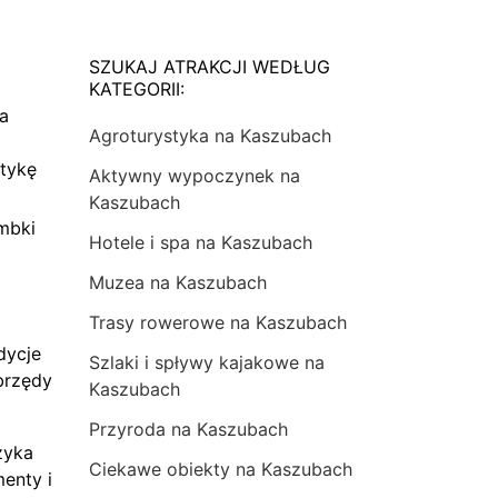
SZUKAJ ATRAKCJI WEDŁUG
KATEGORII:
na
Agroturystyka na Kaszubach
tykę
Aktywny wypoczynek na
Kaszubach
mbki
Hotele i spa na Kaszubach
Muzea na Kaszubach
Trasy rowerowe na Kaszubach
dycje
Szlaki i spływy kajakowe na
brzędy
Kaszubach
Przyroda na Kaszubach
zyka
Ciekawe obiekty na Kaszubach
menty i