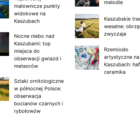
melodie
malownicze punkty
widokowe na
Kaszubskie tra
Kaszubach
weselne: obrzę
zwyczaje
Nocne niebo nad
Kaszubami: top
Rzemiosło
miejsca do
artystyczne na
obserwacji gwiazd i
Kaszubach: haf
meteorów
ceramika
Szlaki ornitologiczne
w północnej Polsce:
obserwacja
bocianów czarnych i
rybołowów