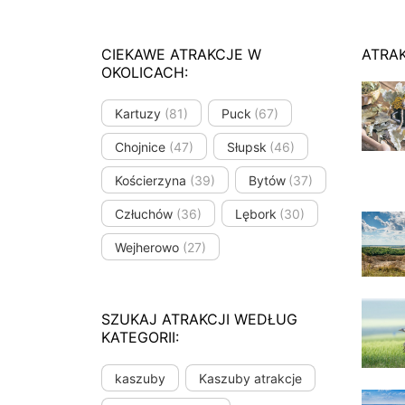
CIEKAWE ATRAKCJE W
ATRA
OKOLICACH:
Kartuzy
(81)
Puck
(67)
Chojnice
(47)
Słupsk
(46)
Kościerzyna
(39)
Bytów
(37)
Człuchów
(36)
Lębork
(30)
Wejherowo
(27)
SZUKAJ ATRAKCJI WEDŁUG
KATEGORII:
kaszuby
Kaszuby atrakcje