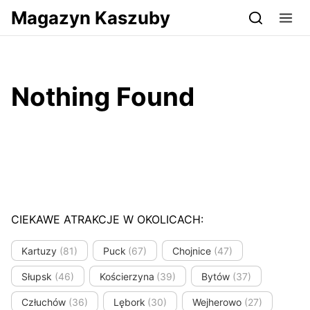
Przejdź do serwisu magazynkaszuby.pl
Magazyn Kaszuby
Nothing Found
CIEKAWE ATRAKCJE W OKOLICACH:
Kartuzy
(81)
Puck
(67)
Chojnice
(47)
Słupsk
(46)
Kościerzyna
(39)
Bytów
(37)
Człuchów
(36)
Lębork
(30)
Wejherowo
(27)