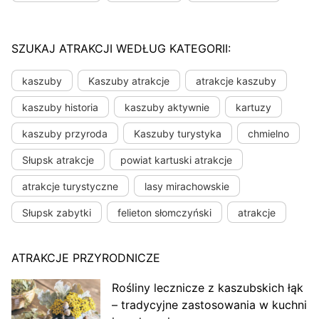
SZUKAJ ATRAKCJI WEDŁUG KATEGORII:
kaszuby
Kaszuby atrakcje
atrakcje kaszuby
kaszuby historia
kaszuby aktywnie
kartuzy
kaszuby przyroda
Kaszuby turystyka
chmielno
Słupsk atrakcje
powiat kartuski atrakcje
atrakcje turystyczne
lasy mirachowskie
Słupsk zabytki
felieton słomczyński
atrakcje
ATRAKCJE PRZYRODNICZE
Rośliny lecznicze z kaszubskich łąk
– tradycyjne zastosowania w kuchni