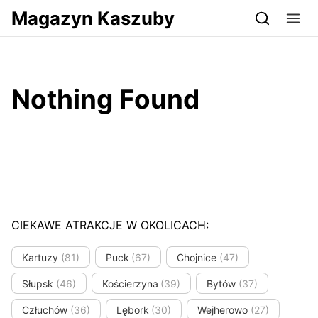
Przejdź do serwisu magazynkaszuby.pl
Magazyn Kaszuby
Nothing Found
CIEKAWE ATRAKCJE W OKOLICACH:
Kartuzy
(81)
Puck
(67)
Chojnice
(47)
Słupsk
(46)
Kościerzyna
(39)
Bytów
(37)
Człuchów
(36)
Lębork
(30)
Wejherowo
(27)