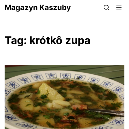
Przejdź do serwisu magazynkaszuby.pl
Magazyn Kaszuby
Tag:
krótkô zupa