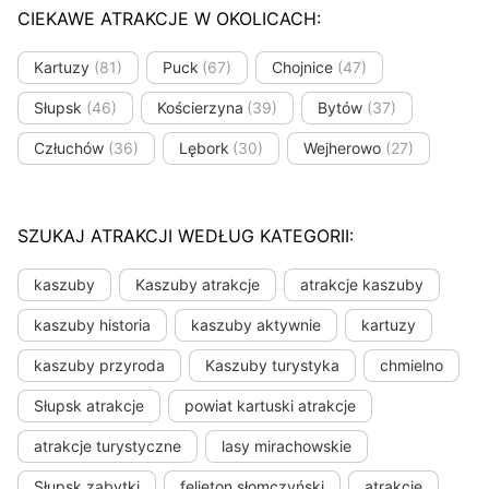
CIEKAWE ATRAKCJE W OKOLICACH:
Kartuzy
(81)
Puck
(67)
Chojnice
(47)
Słupsk
(46)
Kościerzyna
(39)
Bytów
(37)
Człuchów
(36)
Lębork
(30)
Wejherowo
(27)
SZUKAJ ATRAKCJI WEDŁUG KATEGORII:
kaszuby
Kaszuby atrakcje
atrakcje kaszuby
kaszuby historia
kaszuby aktywnie
kartuzy
kaszuby przyroda
Kaszuby turystyka
chmielno
Słupsk atrakcje
powiat kartuski atrakcje
atrakcje turystyczne
lasy mirachowskie
Słupsk zabytki
felieton słomczyński
atrakcje