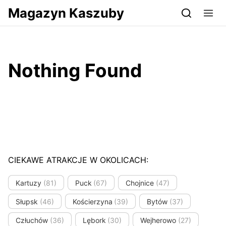
Przejdź do serwisu magazynkaszuby.pl
Magazyn Kaszuby
Nothing Found
CIEKAWE ATRAKCJE W OKOLICACH:
Kartuzy
(81)
Puck
(67)
Chojnice
(47)
Słupsk
(46)
Kościerzyna
(39)
Bytów
(37)
Człuchów
(36)
Lębork
(30)
Wejherowo
(27)