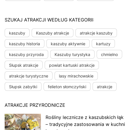
SZUKAJ ATRAKCJI WEDŁUG KATEGORII:
kaszuby
Kaszuby atrakcje
atrakcje kaszuby
kaszuby historia
kaszuby aktywnie
kartuzy
kaszuby przyroda
Kaszuby turystyka
chmielno
Słupsk atrakcje
powiat kartuski atrakcje
atrakcje turystyczne
lasy mirachowskie
Słupsk zabytki
felieton słomczyński
atrakcje
ATRAKCJE PRZYRODNICZE
Rośliny lecznicze z kaszubskich łąk
– tradycyjne zastosowania w kuchni