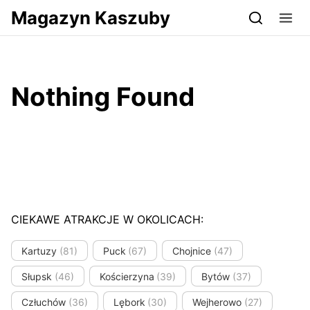
Przejdź do serwisu magazynkaszuby.pl
Magazyn Kaszuby
Nothing Found
CIEKAWE ATRAKCJE W OKOLICACH:
Kartuzy
(81)
Puck
(67)
Chojnice
(47)
Słupsk
(46)
Kościerzyna
(39)
Bytów
(37)
Człuchów
(36)
Lębork
(30)
Wejherowo
(27)