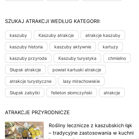
SZUKAJ ATRAKCJI WEDŁUG KATEGORII:
kaszuby
Kaszuby atrakcje
atrakcje kaszuby
kaszuby historia
kaszuby aktywnie
kartuzy
kaszuby przyroda
Kaszuby turystyka
chmielno
Słupsk atrakcje
powiat kartuski atrakcje
atrakcje turystyczne
lasy mirachowskie
Słupsk zabytki
felieton słomczyński
atrakcje
ATRAKCJE PRZYRODNICZE
Rośliny lecznicze z kaszubskich łąk
– tradycyjne zastosowania w kuchni