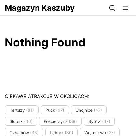
Przejdź do serwisu magazynkaszuby.pl
Magazyn Kaszuby
Nothing Found
CIEKAWE ATRAKCJE W OKOLICACH:
Kartuzy
(81)
Puck
(67)
Chojnice
(47)
Słupsk
(46)
Kościerzyna
(39)
Bytów
(37)
Człuchów
(36)
Lębork
(30)
Wejherowo
(27)