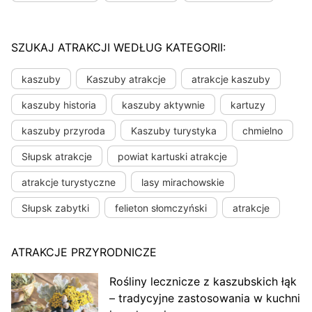
SZUKAJ ATRAKCJI WEDŁUG KATEGORII:
kaszuby
Kaszuby atrakcje
atrakcje kaszuby
kaszuby historia
kaszuby aktywnie
kartuzy
kaszuby przyroda
Kaszuby turystyka
chmielno
Słupsk atrakcje
powiat kartuski atrakcje
atrakcje turystyczne
lasy mirachowskie
Słupsk zabytki
felieton słomczyński
atrakcje
ATRAKCJE PRZYRODNICZE
Rośliny lecznicze z kaszubskich łąk
– tradycyjne zastosowania w kuchni