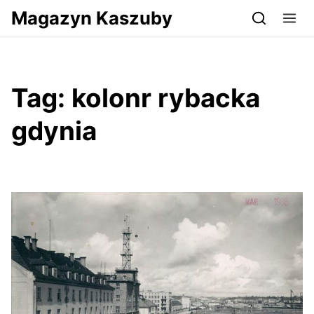
Przejdź do serwisu magazynkaszuby.pl
Magazyn Kaszuby
Tag:
kolonr rybacka
gdynia