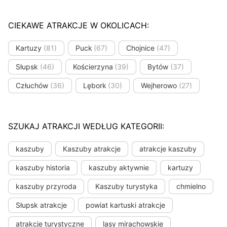
CIEKAWE ATRAKCJE W OKOLICACH:
Kartuzy
(81)
Puck
(67)
Chojnice
(47)
Słupsk
(46)
Kościerzyna
(39)
Bytów
(37)
Człuchów
(36)
Lębork
(30)
Wejherowo
(27)
SZUKAJ ATRAKCJI WEDŁUG KATEGORII:
kaszuby
Kaszuby atrakcje
atrakcje kaszuby
kaszuby historia
kaszuby aktywnie
kartuzy
kaszuby przyroda
Kaszuby turystyka
chmielno
Słupsk atrakcje
powiat kartuski atrakcje
atrakcje turystyczne
lasy mirachowskie