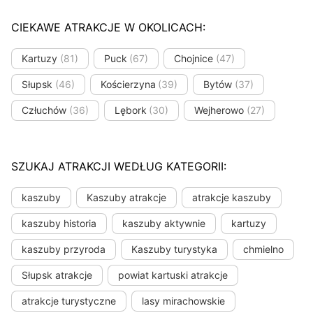
CIEKAWE ATRAKCJE W OKOLICACH:
Kartuzy
(81)
Puck
(67)
Chojnice
(47)
Słupsk
(46)
Kościerzyna
(39)
Bytów
(37)
Człuchów
(36)
Lębork
(30)
Wejherowo
(27)
SZUKAJ ATRAKCJI WEDŁUG KATEGORII:
kaszuby
Kaszuby atrakcje
atrakcje kaszuby
kaszuby historia
kaszuby aktywnie
kartuzy
kaszuby przyroda
Kaszuby turystyka
chmielno
Słupsk atrakcje
powiat kartuski atrakcje
atrakcje turystyczne
lasy mirachowskie