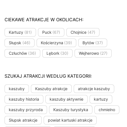
CIEKAWE ATRAKCJE W OKOLICACH:
Kartuzy
(81)
Puck
(67)
Chojnice
(47)
Słupsk
(46)
Kościerzyna
(39)
Bytów
(37)
Człuchów
(36)
Lębork
(30)
Wejherowo
(27)
SZUKAJ ATRAKCJI WEDŁUG KATEGORII:
kaszuby
Kaszuby atrakcje
atrakcje kaszuby
kaszuby historia
kaszuby aktywnie
kartuzy
kaszuby przyroda
Kaszuby turystyka
chmielno
Słupsk atrakcje
powiat kartuski atrakcje