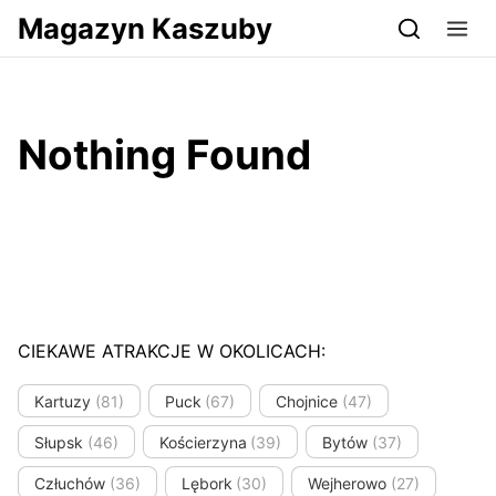
Przejdź do serwisu magazynkaszuby.pl
Magazyn Kaszuby
Nothing Found
CIEKAWE ATRAKCJE W OKOLICACH:
Kartuzy
(81)
Puck
(67)
Chojnice
(47)
Słupsk
(46)
Kościerzyna
(39)
Bytów
(37)
Człuchów
(36)
Lębork
(30)
Wejherowo
(27)