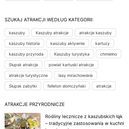
SZUKAJ ATRAKCJI WEDŁUG KATEGORII:
kaszuby
Kaszuby atrakcje
atrakcje kaszuby
kaszuby historia
kaszuby aktywnie
kartuzy
kaszuby przyroda
Kaszuby turystyka
chmielno
Słupsk atrakcje
powiat kartuski atrakcje
atrakcje turystyczne
lasy mirachowskie
Słupsk zabytki
felieton słomczyński
atrakcje
ATRAKCJE PRZYRODNICZE
Rośliny lecznicze z kaszubskich łąk
– tradycyjne zastosowania w kuchni