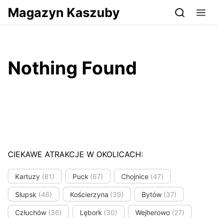
Przejdź do serwisu magazynkaszuby.pl
Magazyn Kaszuby
Nothing Found
CIEKAWE ATRAKCJE W OKOLICACH:
Kartuzy
(81)
Puck
(67)
Chojnice
(47)
Słupsk
(46)
Kościerzyna
(39)
Bytów
(37)
Człuchów
(36)
Lębork
(30)
Wejherowo
(27)