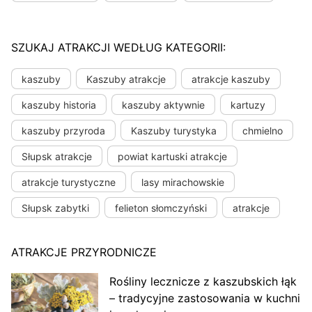
SZUKAJ ATRAKCJI WEDŁUG KATEGORII:
kaszuby
Kaszuby atrakcje
atrakcje kaszuby
kaszuby historia
kaszuby aktywnie
kartuzy
kaszuby przyroda
Kaszuby turystyka
chmielno
Słupsk atrakcje
powiat kartuski atrakcje
atrakcje turystyczne
lasy mirachowskie
Słupsk zabytki
felieton słomczyński
atrakcje
ATRAKCJE PRZYRODNICZE
Rośliny lecznicze z kaszubskich łąk
– tradycyjne zastosowania w kuchni