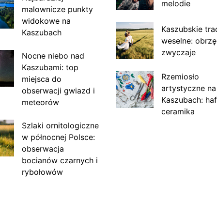
melodie
malownicze punkty
widokowe na
Kaszubskie tra
Kaszubach
weselne: obrzę
zwyczaje
Nocne niebo nad
Kaszubami: top
Rzemiosło
miejsca do
artystyczne na
obserwacji gwiazd i
Kaszubach: haf
meteorów
ceramika
Szlaki ornitologiczne
w północnej Polsce:
obserwacja
bocianów czarnych i
rybołowów