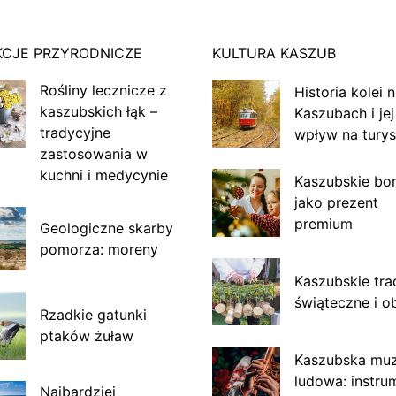
KCJE PRZYRODNICZE
KULTURA KASZUB
Rośliny lecznicze z
Historia kolei 
kaszubskich łąk –
Kaszubach i jej
tradycyjne
wpływ na turys
zastosowania w
kuchni i medycynie
Kaszubskie bo
jako prezent
premium
Geologiczne skarby
pomorza: moreny
Kaszubskie tra
świąteczne i o
Rzadkie gatunki
ptaków żuław
Kaszubska mu
ludowa: instru
Najbardziej