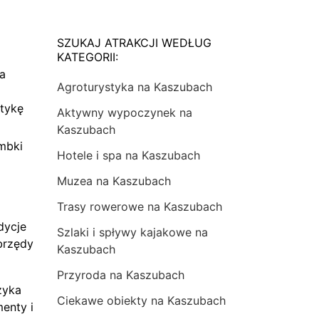
SZUKAJ ATRAKCJI WEDŁUG
KATEGORII:
na
Agroturystyka na Kaszubach
tykę
Aktywny wypoczynek na
Kaszubach
mbki
Hotele i spa na Kaszubach
Muzea na Kaszubach
Trasy rowerowe na Kaszubach
dycje
Szlaki i spływy kajakowe na
brzędy
Kaszubach
Przyroda na Kaszubach
zyka
Ciekawe obiekty na Kaszubach
menty i