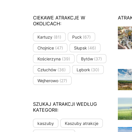
CIEKAWE ATRAKCJE W
ATRA
OKOLICACH:
Kartuzy
(81)
Puck
(67)
Chojnice
(47)
Słupsk
(46)
Kościerzyna
(39)
Bytów
(37)
Człuchów
(36)
Lębork
(30)
Wejherowo
(27)
SZUKAJ ATRAKCJI WEDŁUG
KATEGORII:
kaszuby
Kaszuby atrakcje