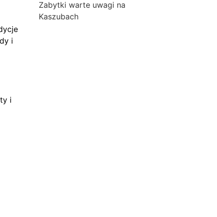
Zabytki warte uwagi na
Kaszubach
dycje
dy i
ty i