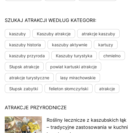
SZUKAJ ATRAKCJI WEDŁUG KATEGORII:
kaszuby
Kaszuby atrakcje
atrakcje kaszuby
kaszuby historia
kaszuby aktywnie
kartuzy
kaszuby przyroda
Kaszuby turystyka
chmielno
Słupsk atrakcje
powiat kartuski atrakcje
atrakcje turystyczne
lasy mirachowskie
Słupsk zabytki
felieton słomczyński
atrakcje
ATRAKCJE PRZYRODNICZE
Rośliny lecznicze z kaszubskich łąk
– tradycyjne zastosowania w kuchni