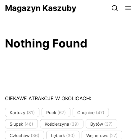
Przejdź do serwisu magazynkaszuby.pl
Magazyn Kaszuby
Nothing Found
CIEKAWE ATRAKCJE W OKOLICACH:
Kartuzy
(81)
Puck
(67)
Chojnice
(47)
Słupsk
(46)
Kościerzyna
(39)
Bytów
(37)
Człuchów
(36)
Lębork
(30)
Wejherowo
(27)