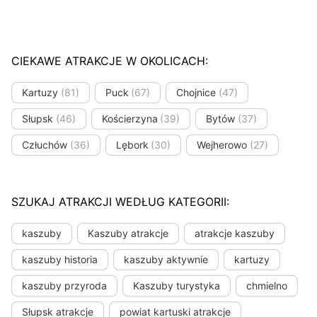
CIEKAWE ATRAKCJE W OKOLICACH:
Kartuzy
(81)
Puck
(67)
Chojnice
(47)
Słupsk
(46)
Kościerzyna
(39)
Bytów
(37)
Człuchów
(36)
Lębork
(30)
Wejherowo
(27)
SZUKAJ ATRAKCJI WEDŁUG KATEGORII:
kaszuby
Kaszuby atrakcje
atrakcje kaszuby
kaszuby historia
kaszuby aktywnie
kartuzy
kaszuby przyroda
Kaszuby turystyka
chmielno
Słupsk atrakcje
powiat kartuski atrakcje