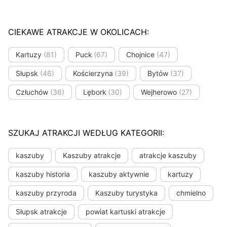
CIEKAWE ATRAKCJE W OKOLICACH:
Kartuzy
(81)
Puck
(67)
Chojnice
(47)
Słupsk
(46)
Kościerzyna
(39)
Bytów
(37)
Człuchów
(36)
Lębork
(30)
Wejherowo
(27)
SZUKAJ ATRAKCJI WEDŁUG KATEGORII:
kaszuby
Kaszuby atrakcje
atrakcje kaszuby
kaszuby historia
kaszuby aktywnie
kartuzy
kaszuby przyroda
Kaszuby turystyka
chmielno
Słupsk atrakcje
powiat kartuski atrakcje