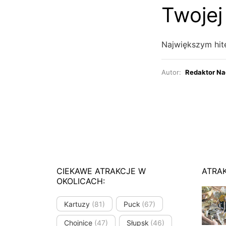
Twojej 
Największym hite
Autor:
Redaktor Na
CIEKAWE ATRAKCJE W
ATRA
OKOLICACH:
Kartuzy
(81)
Puck
(67)
Chojnice
(47)
Słupsk
(46)