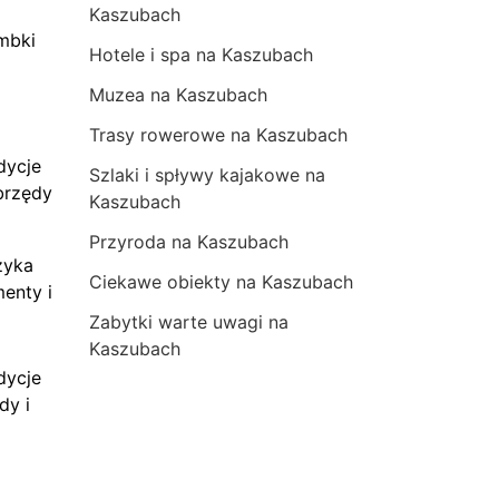
Kaszubach
mbki
Hotele i spa na Kaszubach
Muzea na Kaszubach
Trasy rowerowe na Kaszubach
dycje
Szlaki i spływy kajakowe na
brzędy
Kaszubach
Przyroda na Kaszubach
zyka
Ciekawe obiekty na Kaszubach
menty i
Zabytki warte uwagi na
Kaszubach
dycje
dy i