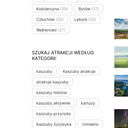
Kościerzyna
(39)
Bytów
(37)
Człuchów
(36)
Lębork
(30)
Wejherowo
(27)
SZUKAJ ATRAKCJI WEDŁUG
KATEGORII:
kaszuby
Kaszuby atrakcje
atrakcje kaszuby
kaszuby historia
kaszuby aktywnie
kartuzy
kaszuby przyroda
Kaszuby turystyka
chmielno