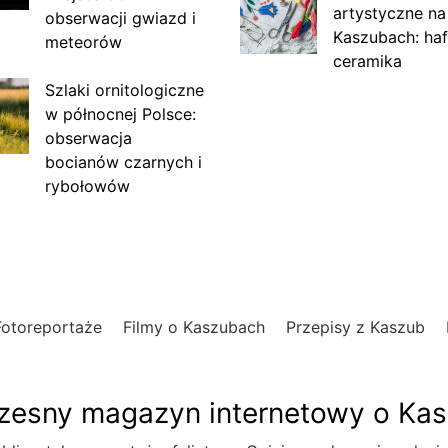
artystyczne na
obserwacji gwiazd i
Kaszubach: haf
meteorów
ceramika
Szlaki ornitologiczne
w północnej Polsce:
obserwacja
bocianów czarnych i
rybołowów
Fotoreportaże
Filmy o Kaszubach
Przepisy z Kaszub
esny magazyn internetowy o Ka