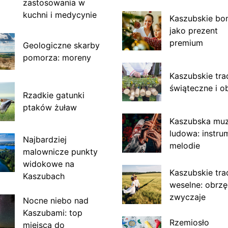
zastosowania w
kuchni i medycynie
Kaszubskie bo
jako prezent
premium
Geologiczne skarby
pomorza: moreny
Kaszubskie tra
świąteczne i o
Rzadkie gatunki
ptaków żuław
Kaszubska mu
ludowa: instru
Najbardziej
melodie
malownicze punkty
widokowe na
Kaszubskie tra
Kaszubach
weselne: obrzę
zwyczaje
Nocne niebo nad
Kaszubami: top
Rzemiosło
miejsca do