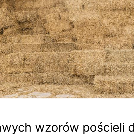
awych wzorów pościeli 