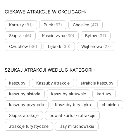
CIEKAWE ATRAKCJE W OKOLICACH:
Kartuzy
(81)
Puck
(67)
Chojnice
(47)
Słupsk
(46)
Kościerzyna
(39)
Bytów
(37)
Człuchów
(36)
Lębork
(30)
Wejherowo
(27)
SZUKAJ ATRAKCJI WEDŁUG KATEGORII:
kaszuby
Kaszuby atrakcje
atrakcje kaszuby
kaszuby historia
kaszuby aktywnie
kartuzy
kaszuby przyroda
Kaszuby turystyka
chmielno
Słupsk atrakcje
powiat kartuski atrakcje
atrakcje turystyczne
lasy mirachowskie