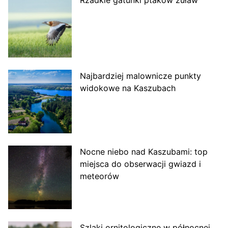
Rzadkie gatunki ptaków żuław
Najbardziej malownicze punkty
widokowe na Kaszubach
Nocne niebo nad Kaszubami: top
miejsca do obserwacji gwiazd i
meteorów
Szlaki ornitologiczne w północnej