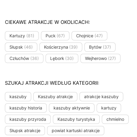
CIEKAWE ATRAKCJE W OKOLICACH:
Kartuzy
(81)
Puck
(67)
Chojnice
(47)
Słupsk
(46)
Kościerzyna
(39)
Bytów
(37)
Człuchów
(36)
Lębork
(30)
Wejherowo
(27)
SZUKAJ ATRAKCJI WEDŁUG KATEGORII:
kaszuby
Kaszuby atrakcje
atrakcje kaszuby
kaszuby historia
kaszuby aktywnie
kartuzy
kaszuby przyroda
Kaszuby turystyka
chmielno
Słupsk atrakcje
powiat kartuski atrakcje