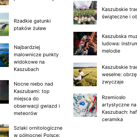
Kaszubskie tra
świąteczne i o
Rzadkie gatunki
ptaków żuław
Kaszubska mu
ludowa: instru
Najbardziej
melodie
malownicze punkty
widokowe na
Kaszubskie tra
Kaszubach
weselne: obrzę
zwyczaje
Nocne niebo nad
Kaszubami: top
Rzemiosło
miejsca do
artystyczne na
obserwacji gwiazd i
Kaszubach: haf
meteorów
ceramika
Szlaki ornitologiczne
w północnej Polsce: