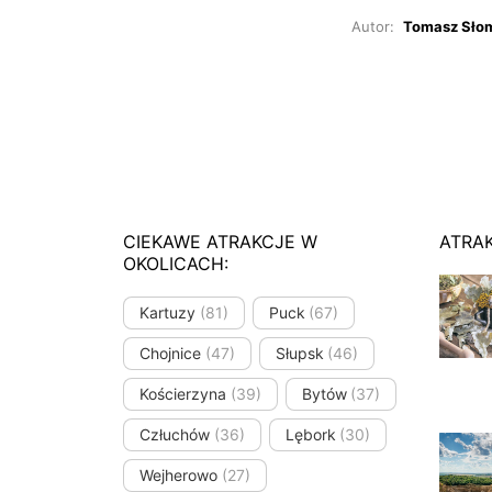
Autor:
Tomasz Sło
CIEKAWE ATRAKCJE W
ATRA
OKOLICACH:
Kartuzy
(81)
Puck
(67)
Chojnice
(47)
Słupsk
(46)
Kościerzyna
(39)
Bytów
(37)
Człuchów
(36)
Lębork
(30)
Wejherowo
(27)