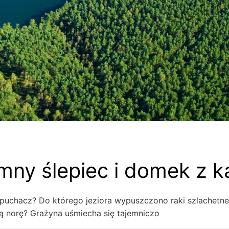
ny ślepiec i domek z k
 puchacz? Do którego jeziora wypuszczono raki szlachetn
ą norę? Grażyna uśmiecha się tajemniczo