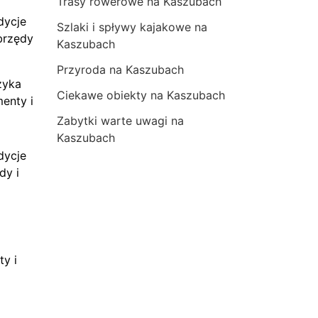
Trasy rowerowe na Kaszubach
dycje
Szlaki i spływy kajakowe na
brzędy
Kaszubach
Przyroda na Kaszubach
zyka
Ciekawe obiekty na Kaszubach
menty i
Zabytki warte uwagi na
Kaszubach
dycje
dy i
ty i