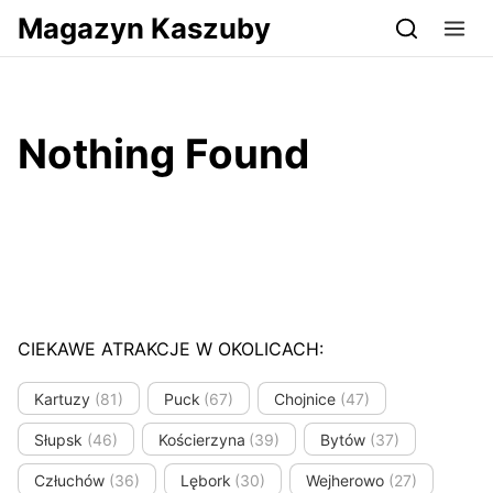
Przejdź do serwisu magazynkaszuby.pl
Magazyn Kaszuby
Nothing Found
CIEKAWE ATRAKCJE W OKOLICACH:
Kartuzy
(81)
Puck
(67)
Chojnice
(47)
Słupsk
(46)
Kościerzyna
(39)
Bytów
(37)
Człuchów
(36)
Lębork
(30)
Wejherowo
(27)