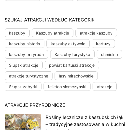
SZUKAJ ATRAKCJI WEDŁUG KATEGORII:
kaszuby
Kaszuby atrakcje
atrakcje kaszuby
kaszuby historia
kaszuby aktywnie
kartuzy
kaszuby przyroda
Kaszuby turystyka
chmielno
Słupsk atrakcje
powiat kartuski atrakcje
atrakcje turystyczne
lasy mirachowskie
Słupsk zabytki
felieton słomczyński
atrakcje
ATRAKCJE PRZYRODNICZE
Rośliny lecznicze z kaszubskich łąk
– tradycyjne zastosowania w kuchni