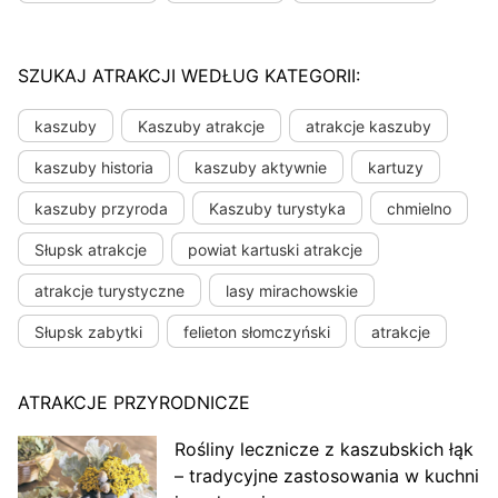
SZUKAJ ATRAKCJI WEDŁUG KATEGORII:
kaszuby
Kaszuby atrakcje
atrakcje kaszuby
kaszuby historia
kaszuby aktywnie
kartuzy
kaszuby przyroda
Kaszuby turystyka
chmielno
Słupsk atrakcje
powiat kartuski atrakcje
atrakcje turystyczne
lasy mirachowskie
Słupsk zabytki
felieton słomczyński
atrakcje
ATRAKCJE PRZYRODNICZE
Rośliny lecznicze z kaszubskich łąk
– tradycyjne zastosowania w kuchni