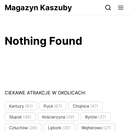
Przejdź do serwisu magazynkaszuby.pl
Magazyn Kaszuby
Nothing Found
CIEKAWE ATRAKCJE W OKOLICACH:
Kartuzy
(81)
Puck
(67)
Chojnice
(47)
Słupsk
(46)
Kościerzyna
(39)
Bytów
(37)
Człuchów
(36)
Lębork
(30)
Wejherowo
(27)