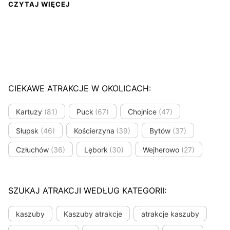
CZYTAJ WIĘCEJ
CIEKAWE ATRAKCJE W OKOLICACH:
Kartuzy
(81)
Puck
(67)
Chojnice
(47)
Słupsk
(46)
Kościerzyna
(39)
Bytów
(37)
Człuchów
(36)
Lębork
(30)
Wejherowo
(27)
SZUKAJ ATRAKCJI WEDŁUG KATEGORII:
kaszuby
Kaszuby atrakcje
atrakcje kaszuby