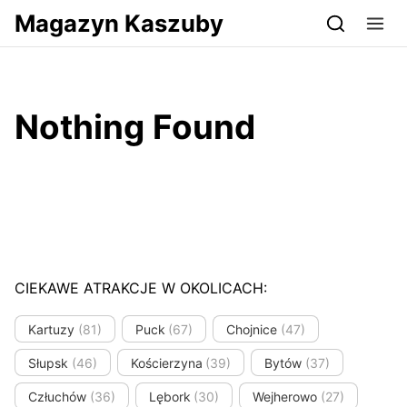
Przejdź do serwisu magazynkaszuby.pl
Magazyn Kaszuby
Nothing Found
CIEKAWE ATRAKCJE W OKOLICACH:
Kartuzy
(81)
Puck
(67)
Chojnice
(47)
Słupsk
(46)
Kościerzyna
(39)
Bytów
(37)
Człuchów
(36)
Lębork
(30)
Wejherowo
(27)