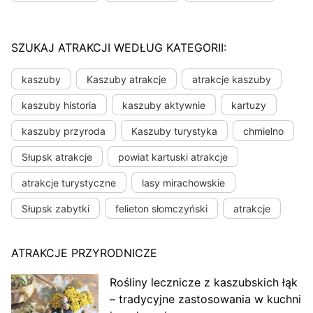
SZUKAJ ATRAKCJI WEDŁUG KATEGORII:
kaszuby
Kaszuby atrakcje
atrakcje kaszuby
kaszuby historia
kaszuby aktywnie
kartuzy
kaszuby przyroda
Kaszuby turystyka
chmielno
Słupsk atrakcje
powiat kartuski atrakcje
atrakcje turystyczne
lasy mirachowskie
Słupsk zabytki
felieton słomczyński
atrakcje
ATRAKCJE PRZYRODNICZE
Rośliny lecznicze z kaszubskich łąk
– tradycyjne zastosowania w kuchni