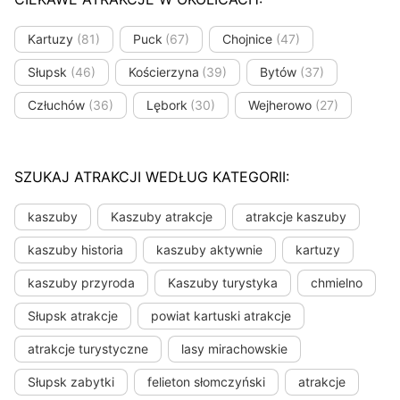
Kartuzy
(81)
Puck
(67)
Chojnice
(47)
Słupsk
(46)
Kościerzyna
(39)
Bytów
(37)
Człuchów
(36)
Lębork
(30)
Wejherowo
(27)
SZUKAJ ATRAKCJI WEDŁUG KATEGORII:
kaszuby
Kaszuby atrakcje
atrakcje kaszuby
kaszuby historia
kaszuby aktywnie
kartuzy
kaszuby przyroda
Kaszuby turystyka
chmielno
Słupsk atrakcje
powiat kartuski atrakcje
atrakcje turystyczne
lasy mirachowskie
Słupsk zabytki
felieton słomczyński
atrakcje